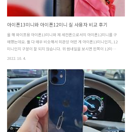
아이폰13미니와 아이폰12미니 실 사용자 비교 후기
올 해 와이프용 아이폰13미니와 제 세컨폰으로서의 아이폰12미니를 구
매했는데요. 둘 다 매우 비슷해서 외관상 어떤 게 아이폰13미니인지, 12
미니인지 구분이 잘 되지 않습니다. 위 썸네일을 보시면 왼쪽이 12미니,
오픈쪽이 13미니인데요. 아무리 아이폰 유저라 해도 직접 써 보지 않는
2022. 10. 4.
이상 콕 집어내긴 어려울 것 같습니다. 둘 다 가로 세로 크기가 똑같습니
다. 세로 131.5mm × 가로 64.2mm 입니다. 두께만 아이폰 12미니가
7.4mm로 살짝 얇은데요. 거의 차이를 느낄 수 없는 수준입니다. 어쨋든
제가 세컨폰으로 사용하고 있는 아이폰12미니가 아이폰 시리즈 중 가장
작고 가벼운 모델이네요. 갤럭시폴드폰 들다가 아이폰12미니 들면 정말
가볍게 느껴집니다. 깃털처럼... 아이폰이라 그럴까요. 전작..