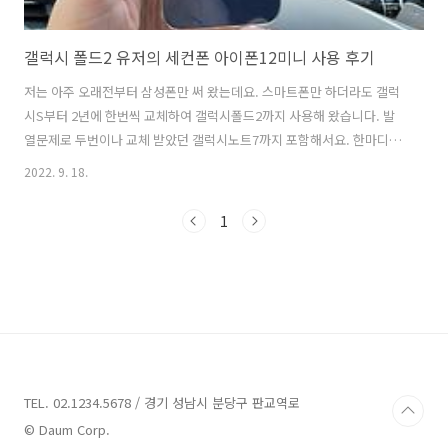
갤럭시 폴드2 유저의 세컨폰 아이폰12미니 사용 후기
저는 아주 오래전부터 삼성폰만 써 왔는데요. 스마트폰만 하더라도 갤럭
시S부터 2년에 한번씩 교체하여 갤럭시폴드2까지 사용해 왔습니다. 발
열문제로 두번이나 교체 받았던 갤럭시노트7까지 포함해서요. 한마디로
삼성폰 충성고객이죠. 사실 노트북 360프로, 갤럭시탭S7+ 등 노트북과
2022. 9. 18.
태블릿에다 워치 2개, 무선 이어폰 2개 등 골수팬 수준입니다. 그랬던 제
가...주변의 아이폰이나 맥북 유저를 보면 불편하게 왜 쓰나 그랬는데요.
1
맥북프로 노트북을 쓰면서 애플에 대한 경계심이랄까요. 그런게 완전히
사라졌고, 원래대로라면 폴드4로 넘어가야할 시기에 아이폰12미니를 구
매하게 되었습니다. 물론 갤럭시폴드2가 너무 커서 상대적으로 아주 작
고 가벼운 폰이 세컨폰으로 필요해서이기도 하고, 아이폰은 어떨까 궁금
해서 이기도 합니..
TEL. 02.1234.5678 / 경기 성남시 분당구 판교역로
© Daum Corp.