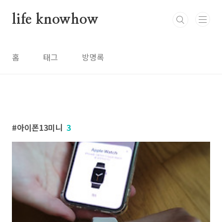
본문 바로가기
life knowhow
홈
태그
방명록
아이폰13미니
3