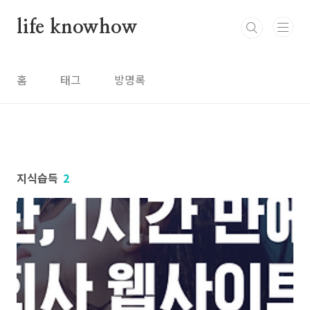
본문 바로가기
life knowhow
홈
태그
방명록
지식습득
2