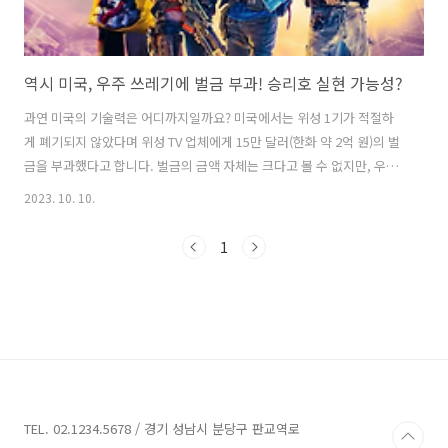
역시 미국, 우주 쓰레기에 벌금 부과! 승리호 실현 가능성?
과연 미국의 기술력은 어디까지일까요? 미국에서는 위성 1기가 적절하
게 폐기되지 않았다며 위성 TV 업체에게 15만 달러(한화 약 2억 원)의 벌
금을 부과했다고 합니다. 벌금의 금액 자체는 크다고 볼 수 없지만, 우주
에서 발생하는 쓰레기와 관련해 벌금을 부과한 첫 사례이기 때문에 매우
2023. 10. 10.
흥미롭습니다. 혹시 넷플릭스에서 방영했던 "승리호"라는 영화를 보셨
나요?2092년, 우주쓰레기 청소선 승리호의 선원들이 대량살상무기로 알
1
려진 인간형 로봇 도로시를 발견한 후 위험한 거래에 뛰어드는 이야기를
그린 영화인데요. 저는 우주 쓰레기에 벌금을 부과했다는 기사를 접하고
난 후 바로 "승리호"라는 영화가 떠올랐습니다. 우주이야기 정말 흥미롭
지 않나요? 실제로는 우주 쓰레기에 대한 첫 벌금을 2023년에 부여했으
니, 약 7..
TEL. 02.1234.5678 / 경기 성남시 분당구 판교역로