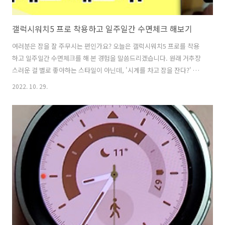
갤럭시워치5 프로 착용하고 일주일간 수면체크 해보기
여러분은 잠을 잘 주무시는 편인가요? 오늘은 갤럭시워치5 프로를 착용
하고 일주일간 수면체크를 해 본 경험을 말씀드리겠습니다. 원래 거추장
스러운 걸 별로 좋아하는 스타일이 아닌데, '시계를 차고 잠을 잔다?' 새
로 장만한 스마트워치가 얼마나 좋았으면 그러겠습니까?^^ 처음엔 시계
2022. 10. 29.
가 두껍고 커서 불편하겠다 싶었는데, 다른 남성용 시계도 이만한 크기는
되지 않나...라고 생각해서 갤럭시워치5 프로로 구매했었습니다.
https://jban.co.kr/entry/%EC%B5%9C%EC%8B%A0-
%EC%8A%A4%EB%A7%88%ED%8A%B8%EC%9B%8C%EC%B9%98-
%EA%B3%A0%EB%AF%BC-%EB%81%9D-
%EC%86%90%EB%AA%A9-%EC%96%87%EC%9D%80-
%EC%82%AC%..