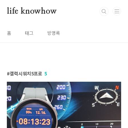
본문 바로가기
life knowhow
홈
태그
방명록
갤럭시워치5프로
5