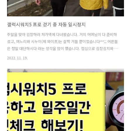
갤럭시워치5 프로 걷기 중 자동 일시정지
주말을 맞아 김장하러 처가댁에 다녀왔습니다. 거의 어머님이 다 준비하
셨고, 며느리와 시누이(제 와이프)는 살짝 거들 뿐이었습니다^^;; 어른들
은 정말 대단하시다 라는 생각을 많이 했습니다. 점심으로 김장김치와 수
육에 굴 삼합으로 포식을 했는데요. 이 맛에 김장이 큰 이벤트죠. 모처럼
2022. 11. 19.
만난 처남과 함께 소주 한 잔 해야 하는데 기말고사를 앞둔 중3, 중2 아들
들은 집에 두고 초5인 막내만 데려갔었기 때문에 점심만 먹고 돌아와야
했습니다. 다음 달 저희 집에서 연말 파티를 기약하면서 아쉬운 발길을
돌려야 했습니다. 그리고 저녁에 건강을 위해 온 식구들이 집 앞 산책길
에 운동을 다녀왔습니다. 이럴 때 당연히 갤럭시 워치 5 프로로 운동 측정
을 시작해야죠^^ 물론 운동 모드를 실행시키지 않아도 어느 정도 지나
면..