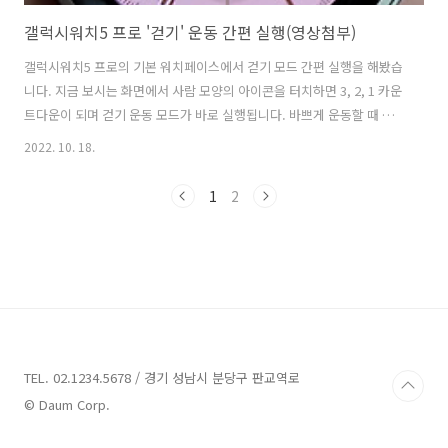
갤럭시워치5 프로 '걷기' 운동 간편 실행(영상첨부)
갤럭시워치5 프로의 기본 워치페이스에서 걷기 모드 간편 실행을 해봤습
니다. 지금 보시는 화면에서 사람 모양의 아이콘을 터치하면 3, 2, 1 카운
트다운이 되며 걷기 운동 모드가 바로 실행됩니다. 바쁘게 운동할 때 스
마트워치 설정 만지기가 번거로운데 이렇게 원터치로 운동 모드가 실행
2022. 10. 18.
되니 편합니다. 스마트폰의 갤럭시웨어러블에서 워치페이스 편집을 할
수 있는데 자전거 타기 등 자주 하는 운동을 설정해 두면 좋습니다. 가볍
1
2
게 터치하면 설정된 운동이 바로 실행됩니다. 갤럭시워치5 프로의 화면
터치 한 번으로 걷기 운동의 카운트다운이 즉시 실행되는 모습을 보여주
는 영상입니다. 갤럭시워치5 pro에서 터치 한 번으로 걷기 운동이 실행
되는데요. 걸어가면서 시계를 촬영한 영상입니다. 이동거리나 걸음수가
실시간으로 늘어나..
TEL. 02.1234.5678 / 경기 성남시 분당구 판교역로
© Daum Corp.