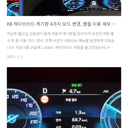
K8 하이브리드 계기판 4가지 모드 변경, 핸들 이용 세부 메뉴 변경 방법
지난주 출근길 신호대기 중에 자동차 계기판을 만지다가 우연히 차량 출
고 후 총 이동 거리, 연비, 주행 시간이 나타나는 메뉴를 발견하게 되었습
니다. 작년 5월 24일에 1,600cc 하이브리드 차량을 출고받았는데, 9개
월가량 운전하며 13,673km를 주행했고, 주행 시간은 397시간, 누적 연
2023. 3. 1.
비는 1리터 당 21.2km였습니다. 겨울철 연비가 떨어지는 걸 감안하더라
도 누적 기준으로 21km가 넘는 연비는 꽤 만족스럽습니다. 차량 색상은
딥포레스트 그린(국방색)입니다. 그동안 화이트펄(진주색) 위주 차량들
을 주로 구매했었는데, 초록 빛깔의 영롱한 색상을 볼 때마다 잘 뽑았다
는 생각을 하고 있습니다. 더구나 이 색상은 길에서 거의 보는 일이 없기
때문에 희소성 부분도 만족 포인트 중 하나입니다. 지난번 K..