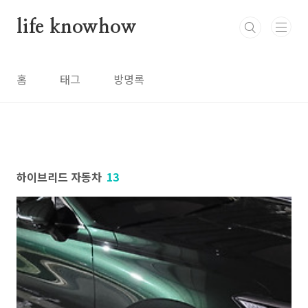
본문 바로가기
life knowhow
홈
태그
방명록
하이브리드 자동차
13