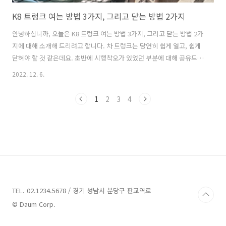
K8 트렁크 여는 방법 3가지, 그리고 닫는 방법 2가지
안녕하십니까, 오늘은 K8 트렁크 여는 방법 3가지, 그리고 닫는 방법 2가
지에 대해 소개해 드리려고 합니다. 차 트렁크는 당연히 쉽게 열고, 쉽게
닫혀야 할 것 같은데요. 초반에 시행착오가 있었던 부분에 대해 공유드립
니다. 전동 트렁크인데 손으로 트렁크 문을 닫았습니다^^;;; 차량은 1.6
2022. 12. 6.
터보 하이브리드, 자동차 등급은 노블레스, 옵션은 드라이브 와이즈, 메
리디안 사운드, 선루프입니다. K8 트렁크 여는 3가지 방법 1. 차량 핸들
1
2
3
4
왼쪽 아래에 있는 'HOLD' 버튼을 눌러서 열기(난이도 쉬움) 2. 자동차키
에서 'HOLD' 버튼을 꾹 눌러서 열기(난이도 중간) 3. 트렁크에 붙어 있는
버튼 누르기(난이도 상) → 처음 K8 하이브리드 차량을 받았을 때 트렁크
가 자동으로 열린다는 사실을 알지 못했습..
TEL. 02.1234.5678 / 경기 성남시 분당구 판교역로
© Daum Corp.