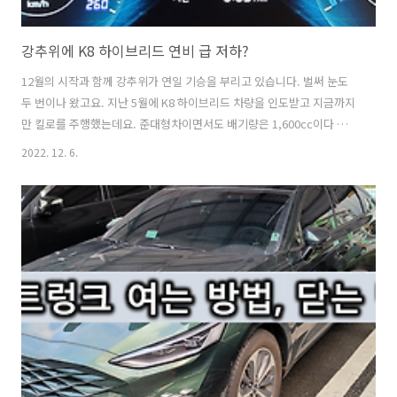
강추위에 K8 하이브리드 연비 급 저하?
12월의 시작과 함께 강추위가 연일 기승을 부리고 있습니다. 벌써 눈도
두 번이나 왔고요. 지난 5월에 K8 하이브리드 차량을 인도받고 지금까지
만 킬로를 주행했는데요. 준대형차이면서도 배기량은 1,600cc이다 보니
연비가 정말 좋다는 만족감을 가지고 있습니다. 특히 직전에 7년간 타던
2022. 12. 6.
K5 하이브리드는 2,000cc였는데 연비는 물론 하이브리드 EV 모드 주행
거리도 월등히 늘어났다는 것을 체감하고 있습니다. 그런데... 요새 화물
연대 파업으로 인해 주유소 기름이 품절되는 곳이 늘어나고 있어 기름 게
이지가 한 칸만 줄어도 기름을 채워 넣는데요. 연비가 좋아서 확실히 기
름이 줄어드는 건 덜 하지만, 일주일에 한 칸만 줄어도 주유소에 들르고
있습니다. 현재까지 기름이 동난 주유소가 80곳으로 늘어났다는데..