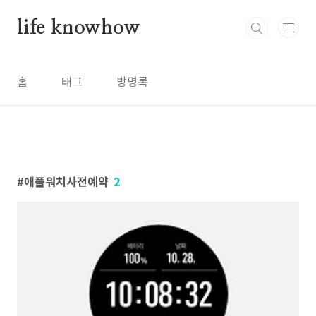
본문 바로가기
life knowhow
홈
태그
방명록
애플워치사전예약
2