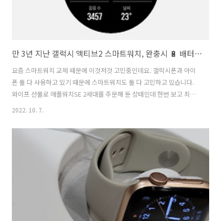
만 3년 지난 갤럭시 액티브2 스마트워치, 완충시 🔋 배터리 잔량 2일 12시간
요즘 스마트워치 교체 때문에 이것저것 고민중인데요. 갤럭시폰과 아이
폰 둘 다 사용하고 있기 때문에 스마트워치도 둘 다 고민하고 있습니다.
와이프 선물로 애플워치SE 2세대를 주문해 둔 상태인데 한번 보고 최종
결정하려고 합니다. 마음속엔 애플워치가 자리 잡았는데 메인폰으로 사
2022. 10. 7.
용중인 갤럭시폰을 아이폰으로 대체해야 하나...아니면 가격 거품이 살
짝 꺼진 갤럭시4? 최신인 갤럭시5? 현재 만 3년 이상 가지고 있는 갤럭시
액티브2의 배터리 잔량이 99% 상태에서 남은 사용 시간이 2일 12시간,
즉 60시간 정도로 표기되고 있는데 체감상으로 비슷하거나 더 약간 보수
적으로 계산된 것 같은 느낌이 있습니다. 아침에 완충된 상태에서 퇴근하
고 집에 오면 약 20% 이내로 닳아 있고, 깜빡하고 충전을 안하면 다음날
퇴..