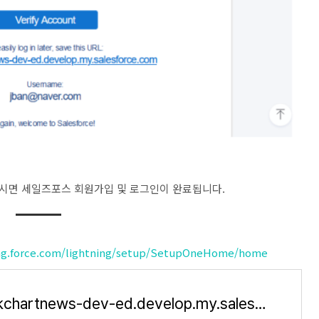
시면 세일즈포스 회원가입 및 로그인이 완료됩니다.
ning.force.com/lightning/setup/SetupOneHome/home
https://kchartnews-dev-ed.develop.my.salesforce.com/visualforce/session?url=https%3A%2F%2Fkchartnews-dev-ed.develop.lightning.force.com%2Flightning%2Fsetup%2FSetupOneHome%2Fhome