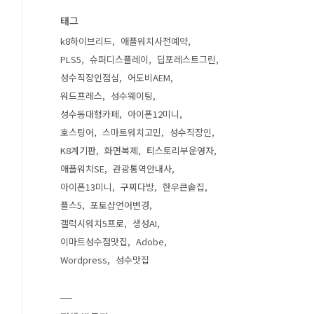
태그
k8하이브리드
애플워치사전예약
PLS5
슈퍼디스플레이
딥포레스트그린
성수직장인점심
어도비AEM
워드프레스
성수웨이팅
성수동대형카페
아이폰12미니
호스팅어
스마트워치고민
성수직장인
K8계기판
화면복제
티스토리부운영자
애플워치SE
관광통역안내사
아이폰13미니
구찌다방
한우큰솥집
플스5
포토샵언어변경
갤럭시워치5프로
생성AI
이마트성수점맛집
Adobe
Wordpress
성수맛집