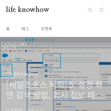
본문 바로가기
life knowhow
홈
태그
방명록
전문 업무/Salesforce
[세일즈포스 독학] 5. 설정 화
면 검색 방법, 회사 정보 페이
지, 회계년도 변경 외
by 꽃차살롱
2023. 2. 14.