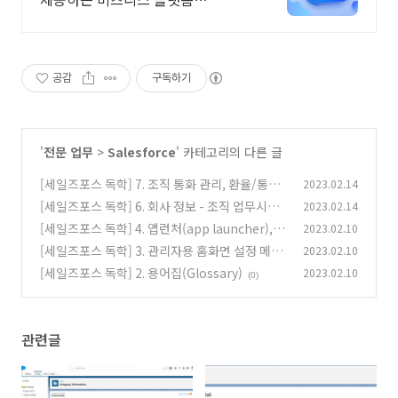
WEHAGO
공감
구독하기
'
전문 업무
>
Salesforce
' 카테고리의 다른 글
[세일즈포스 독학] 7. 조직 통화 관리, 환율/통화
2023.02.14
설정, 새 기회에서 통화 변경
[세일즈포스 독학] 6. 회사 정보 - 조직 업무시간
2023.02.14
(0)
변경, 휴일 등록
[세일즈포스 독학] 4. 앱런처(app launcher), 레
2023.02.10
(0)
코드 상세 페이지 레이아웃, 검색 기능
[세일즈포스 독학] 3. 관리자용 홈화면 설정 메뉴
2023.02.10
(0)
(setup)
[세일즈포스 독학] 2. 용어집(Glossary)
2023.02.10
(0)
(0)
관련글