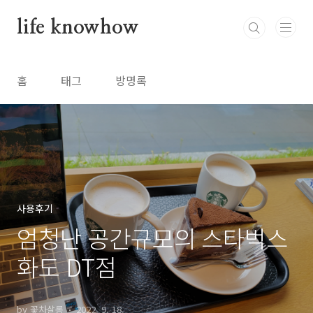
본문 바로가기
life knowhow
홈
태그
방명록
사용후기
엄청난 공간규모의 스타벅스
화도 DT점
by 꽃차살롱
2022. 9. 18.