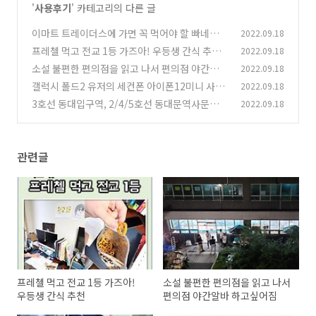
'
사용후기
' 카테고리의 다른 글
이마트 트레이더스에 가면 꼭 먹어야 할 빠네파스
2022.09.18
타와 쌀국수
프레첼 먹고 전교 1등 가즈아! 우등생 간식 추천
2022.09.18
(0)
소설 불편한 편의점을 읽고 나서 편의점 야간알바
2022.09.18
(0)
하고싶어짐
갤럭시 폴드2 유저의 세컨폰 아이폰12미니 사용
2022.09.18
(0)
후기
3호선 동대입구역, 2/4/5호선 동대문역사문화공
2022.09.18
(0)
원역 맛집 분포도
(0)
관련글
프레첼 먹고 전교 1등 가즈아!
소설 불편한 편의점을 읽고 나서
우등생 간식 추천
편의점 야간알바 하고싶어짐