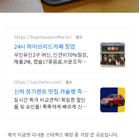
https://bluehousecoffee.kr/
광고
24시 하이브리드카페 창업
무인유인2구 머신, 인건비70%절감,
매출2배, 캡슐17종음료,쉬운조작,매
출업 인건비 70%절감 캡슐머신
https://carchelin.com/
광고
신차 장기렌트 맛집 카슐랭 즉시
출고 특가 프로모션GO!
실시간 특가 비교견적! 확실한 할인
율 및 승인율! 똑똑하게 빠르게 신차
렌트하자!
제가 지금껏 다녀본 스타벅스 매장 중 가장 큰 규모입니다.