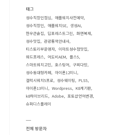
태그
성수직장인점심
애플워치사전예약
성수직장인
애플워치SE
생성AI
한우큰솥집
딥포레스트그린
화면복제
성수맛집
관광통역안내사
티스토리부운영자
이마트성수점맛집
워드프레스
어도비AEM
플스5
스마트워치고민
호스팅어
구찌다방
성수동대형카페
아이폰12미니
갤럭시워치5프로
성수웨이팅
PLS5
아이폰13미니
Wordpress
K8계기판
k8하이브리드
Adobe
포토샵언어변경
슈퍼디스플레이
전체 방문자