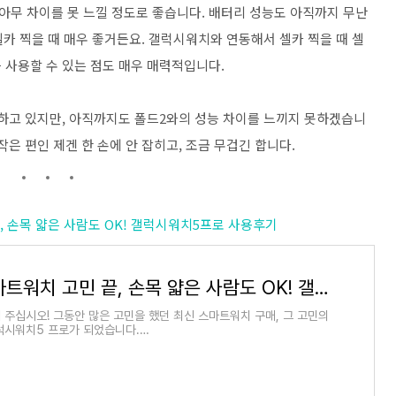
에 아무 차이를 못 느낄 정도로 좋습니다. 배터리 성능도 아직까지 무난
셀카 찍을 때 매우 좋거든요. 갤럭시워치와 연동해서 셀카 찍을 때 셀
 사용할 수 있는 점도 매우 매력적입니다.
용하고 있지만, 아직까지도 폴드2와의 성능 차이를 느끼지 못하겠습니
작은 편인 제겐 한 손에 안 잡히고, 조금 무겁긴 합니다.
민 끝, 손목 얇은 사람도 OK! 갤럭시워치5프로 사용후기
최신 스마트워치 고민 끝, 손목 얇은 사람도 OK! 갤럭시워치5프로 사용후기
 주십시오! 그동안 많은 고민을 했던 최신 스마트워치 구매, 그 고민의
럭시워치5 프로가 되었습니다.
ban.co.kr/entry/%EA%B0%A4%EB%9F%AD%EC%8B%9C%EC
EC%B9%98-%EA%B5%AC%EB%A