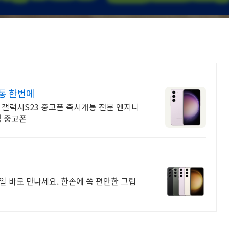
통 한번에
갤럭시S23 중고폰 즉시개통 전문 엔지니
엄 중고폰
일 바로 만나세요. 한손에 쏙 편안한 그립