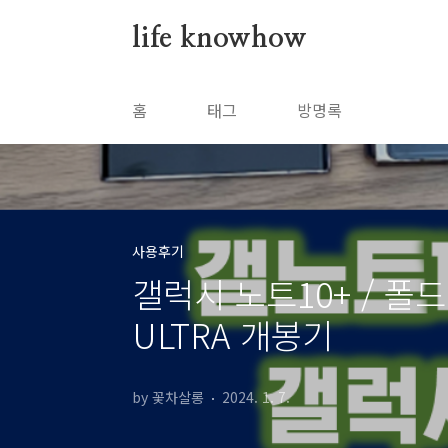
본문 바로가기
life knowhow
홈
태그
방명록
사용후기
갤럭시 노트10+ / 폴드
ULTRA 개봉기
by 꽃차살롱
2024. 1. 7.