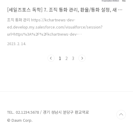
[세일즈포스 독학] 7. 조직 통화 관리, 환율/통화 설정, 새 기회에서 통화 변경
조직 통화 관리 https://kchartnews-dev-
ed.develop.my.salesforce.com/visualforce/session?
url=https%3A%2F%2Fkchartnews-dev-
ed.develop.lightning.force.com%2Flightning%2Fsetup%2FCompanyP
2023. 2. 14.
kchartnews-dev-ed.develop.my.salesforce.com 조직 통화 관리
를 위해 회사 정보로 들어가서 멀티 통화에 체크해야 합니다. 복수 통화
1
2
3
설정(Activate Multiple Currencies) ※ 복수 통화를 설정하면(체크 표
시가 되면) 영구적으로 반영되기 때문에 취소가 불가능합니다. 지금은 연
습이니까 해 보는 것이고, 실제 프로덕션(..
TEL. 02.1234.5678 / 경기 성남시 분당구 판교역로
© Daum Corp.