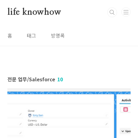
본문 바로가기
life knowhow
홈
태그
방명록
전문 업무/Salesforce
10