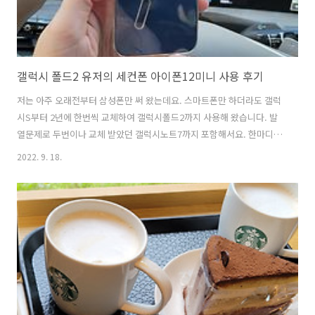
갤럭시 폴드2 유저의 세컨폰 아이폰12미니 사용 후기
저는 아주 오래전부터 삼성폰만 써 왔는데요. 스마트폰만 하더라도 갤럭
시S부터 2년에 한번씩 교체하여 갤럭시폴드2까지 사용해 왔습니다. 발
열문제로 두번이나 교체 받았던 갤럭시노트7까지 포함해서요. 한마디로
삼성폰 충성고객이죠. 사실 노트북 360프로, 갤럭시탭S7+ 등 노트북과
2022. 9. 18.
태블릿에다 워치 2개, 무선 이어폰 2개 등 골수팬 수준입니다. 그랬던 제
가...주변의 아이폰이나 맥북 유저를 보면 불편하게 왜 쓰나 그랬는데요.
맥북프로 노트북을 쓰면서 애플에 대한 경계심이랄까요. 그런게 완전히
사라졌고, 원래대로라면 폴드4로 넘어가야할 시기에 아이폰12미니를 구
매하게 되었습니다. 물론 갤럭시폴드2가 너무 커서 상대적으로 아주 작
고 가벼운 폰이 세컨폰으로 필요해서이기도 하고, 아이폰은 어떨까 궁금
해서 이기도 합니..