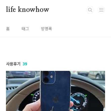
본문 바로가기
life knowhow
홈
태그
방명록
사용후기
39