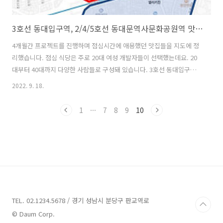
3호선 동대입구역, 2/4/5호선 동대문역사문화공원역 맛집 분포도
4개월간 프로젝트를 진행하며 점심시간에 애용했던 맛집들을 지도에 정
리했습니다. 점심 식당은 주로 20대 여성 개발자들이 선택했는데요. 20
대부터 40대까지 다양한 사람들로 구성돼 있습니다. 3호선 동대입구역 2
번 출구 태극당쪽으로 나오시면 거의 다 맛집이구요. CJ제일제당 근처에
2022. 9. 18.
도 맛집들이 있습니다. 1위는 팔팔식당, 2위 앨리키친, 3위 로얄수제돈
까스입니다. 자영업 사장님들 화이팅 하시기 바랍니다^^ #팔팔식당 #앨
1
···
7
8
9
10
리키친 #로얄수제돈까스 #퍼퓰러 #장충쭈꾸미 #울릉도참치 #스시홍 #
장충본가순대국 #신의주부대찌개 #고기온
TEL. 02.1234.5678 / 경기 성남시 분당구 판교역로
© Daum Corp.