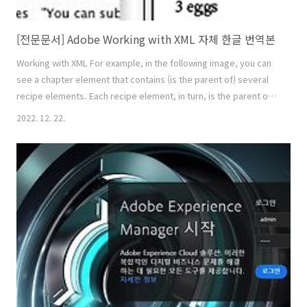
[전문문서] Adobe Working with XML 자체 한글 번역본
Working with XML For example, in the following image, you can
see a chapter element that contains (is the parent of) several
recipe elements. Each recipe element, in turn, is the parent of
elements called recipename, ingredients, instructions, notes,
2022. 12. 22.
and servings. All elem helpx.adobe.com About XML (XML의 개요)
Adobe InDesign CS5는 XML을 제작하고 사용할 수 있는 여러 애플리
케이션(응용 프로그램) 중 하나이다. InDesign 파일에 있는 콘텐츠에
태..