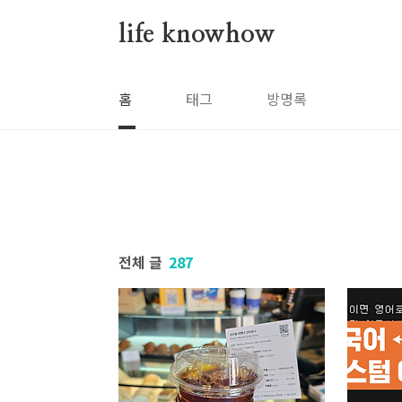
본문 바로가기
life knowhow
홈
태그
방명록
전체 글
287