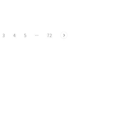
T라는 기능이 있습니다. 말 그대
3
4
5
···
72