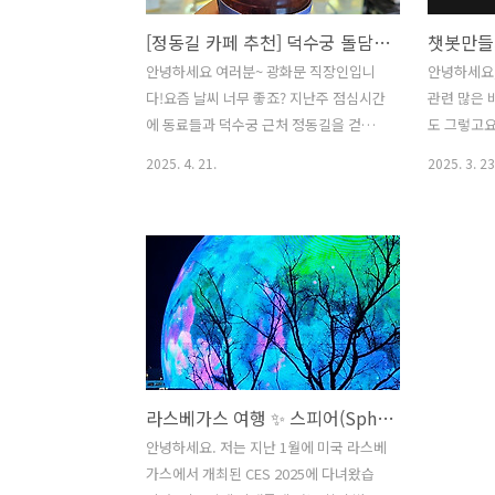
[정동길 카페 추천] 덕수궁 돌담길 따라 걷다 만난 감성 브런치카페, 커피루소 정동점 ☕🍳
안녕하세요 여러분~ 광화문 직장인입니
안녕하세요,
다!요즘 날씨 너무 좋죠? 지난주 점심시간
관련 많은 
에 동료들과 덕수궁 근처 정동길을 걷다
도 그렇고요
가, 분위기 좋은 브런치카페 ‘커피루소 정
GPT) 유료
2025. 4. 21.
2025. 3. 23
동점’에 다녀왔어요. 워낙 입소문이 자자
(약 3만 
해서 궁금했는데, 직접 가보니 왜들 그렇
도 AI Ag
게 칭찬하는지 알겠더라고요 😍
에 꽤 오래
#coffee_lusso#커피루소정동 🌿 정동
미지도 잘 
길 속 감성 가득한 공간위치는 덕수궁 돌
같은 새로운
담길을 조금만 걸으면 바로 나와요.1층에
활용 중입니
서 주문하고, 2층으로 올라가면 넓은 창이
수도 있지만
정동길 풍경을 그대로 담아내서 마치 그
기 때문에 
림 같은 카페였어요. 창가 자리에 앉으면
한 명 싸게
라스베가스 여행 ✨ 스피어(Sphere)는 꼭 가봐야 할 곳!
계절마다 바뀌는 정동길의 매력을 오롯이
하고 있습니
느낄 수 있습니다.📍 주소: 서울 중구 정
프롬프트를
안녕하세요. 저는 지난 1월에 미국 라스베
동길 17 덕수궁 정동길 커피루소 정동점
답하기를 하
가스에서 개최된 CES 2025에 다녀왔습