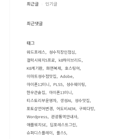
최근글
인기글
최근댓글
태그
워드프레스
성수직장인점심
갤럭시워치5프로
k8하이브리드
K8계기판
화면복제
호스팅어
이마트성수점맛집
Adobe
아이폰12미니
PLS5
성수웨이팅
한우큰솥집
아이폰13미니
티스토리부운영자
생성AI
성수맛집
포토샵언어변경
어도비AEM
구찌다방
Wordpress
관광통역안내사
애플워치SE
딥포레스트그린
슈퍼디스플레이
플스5