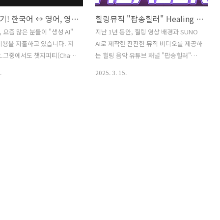
챗봇만들기! 한국어 ↔ 영어, 영어 ↔ 한국어 자동번역 커스텀 Chat-GPT 만들기
힐링뮤직 "팝송힐러" Healing Music Youtuber "Popsong Healer" Healing Playlist 모음
 요즘 많은 분들이 "생성 AI"
지난 1년 동안, 힐링 영상 배경과 SUNO
비용을 지출하고 있습니다. 저
AI로 제작한 잔잔한 뮤직 비디오를 제공하
.그중에서도 챗지피티(Chat-
는 힐링 음악 유튜브 채널 "팝송힐러"를
 버전은 매달 세금 포함 22불
운영해 왔습니다. 꾸준히 한 가지 일을 지
.
2025. 3. 15.
원)이 결제되는데, 부담이 되면서
속해 온 스스로에게 작은 칭찬을 보내고
ent 역할을 충분히 잘하기 때문
싶습니다. 😊이제까지 만들어 온 음악 콘
전부터 사용하고 있습니다. 이
텐츠의 **재생목록(Playlist)**을 소개하
인식하기 때문에 요즘 Coupa
려 합니다. 제 유튜브 채널은 글로벌 시청
 시스템을 이용할 때 도 많이
자를 대상으로 하기 때문에, 외국와 함께
다. 30 USD가 아깝게 느껴질
표기합니다. 🎵🌍영상이 마음에 드셨다
, 제 업무효율이 훨씬 올라가
면, 창작자를 후원하는 마음으로 '구독'과
아이언맨의 자비스 같은 조수
'좋아요'를 눌러주시면 큰 힘이 됩니다!
 둔다는 생각으로 꾸준히 이용
🙌💖Over the past year, I have been
다. 보통 챗-GPT를 이용할 때
running a healing music YouTube
 잘 넣어서 그때그때 질문과
channel, "Pop Song Healer,"
고 계실 텐데요. 커스텀
featuring soothing mu..