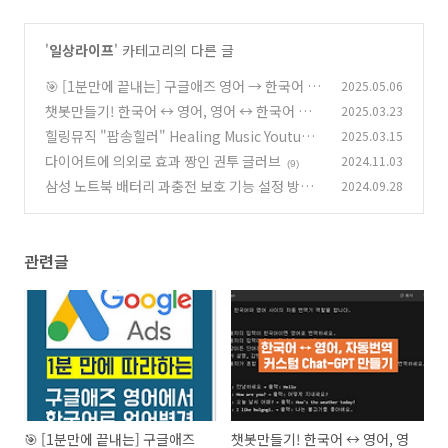
'
일상라이프
' 카테고리의 다른 글
🎯 [1분만에 끝내는] 구글애즈 영어 → 한국어 변
2025.05.06
경법 (초간단 매뉴얼)
챗봇만들기! 한국어 ↔ 영어, 영어 ↔ 한국어 자
2025.03.23
(0)
동번역 커스텀 Chat-GPT 만들기
힐링뮤직 "팝송힐러" Healing Music Youtube
2025.03.15
(0)
r "Popsong Healer" Healing Playlist 모음
다이어트에 의외로 효과 짱인 권투 글러브
2024.11.03
(9)
(0)
삼성 노트북 배터리 과충전 보호 기능 설정 방법,
2024.09.28
노트북 충전 80% 유지 방법
(2)
관련글
🎯 [1분만에 끝내는] 구글애즈
챗봇만들기! 한국어 ↔ 영어, 영