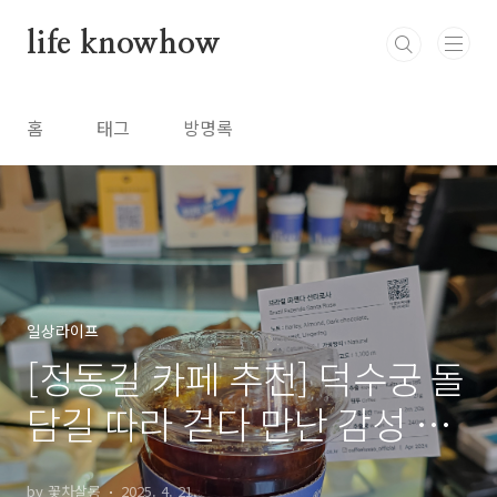
본문 바로가기
life knowhow
홈
태그
방명록
일상라이프
[정동길 카페 추천] 덕수궁 돌
담길 따라 걷다 만난 감성 브
런치카페, 커피루소 정동점
by 꽃차살롱
2025. 4. 21.