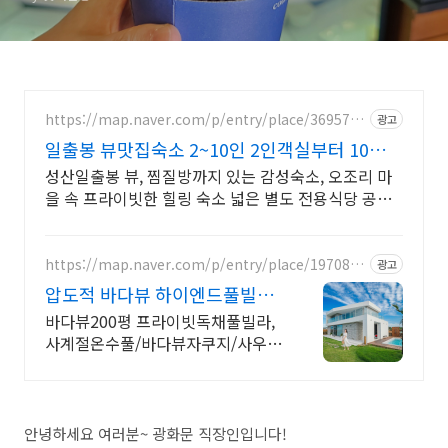
☕🍳
https://map.naver.com/p/entry/place/3695773
광고
9
일출봉 뷰맛집숙소 2~10인 2인객실부터 10인객
실 구성
성산일출봉 뷰, 찜질방까지 있는 감성숙소, 오조리 마
을 속 프라이빗한 힐링 숙소 넓은 별도 전용식당 공간,
올레길2코스 바로 옆, 트레킹후 힐링에 좋은 숙소
https://map.naver.com/p/entry/place/1970846
광고
886
압도적 바다뷰 하이엔드풀빌라
바다뷰 자쿠지 상시 무료
바다뷰200평 프라이빗독채풀빌라,
사계절온수풀/바다뷰자쿠지/사우
나/200인치시네마 바다뷰 자쿠지
상시 무료, 7-8월 한정 수영장포함,
핀란드식 사우나,200평정원
안녕하세요 여러분~ 광화문 직장인입니다!