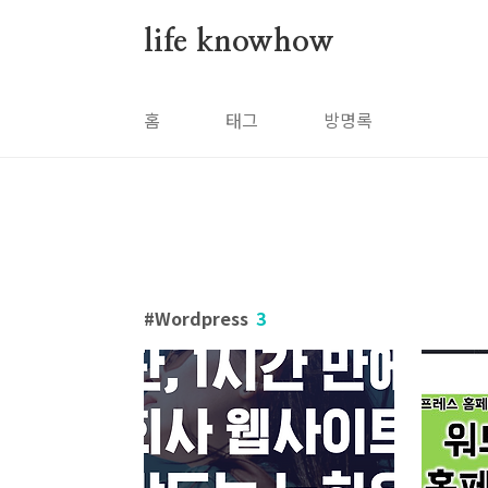
본문 바로가기
life knowhow
홈
태그
방명록
Wordpress
3