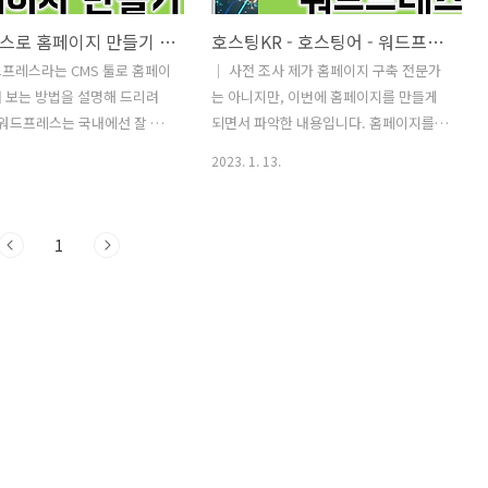
워드프레스로 홈페이지 만들기 - 1편
호스팅KR - 호스팅어 - 워드프레스로 웹페이지 구축 후기
프레스라는 CMS 툴로 홈페이
│ 사전 조사 제가 홈페이지 구축 전문가
 보는 방법을 설명해 드리려
는 아니지만, 이번에 홈페이지를 만들게
 워드프레스는 국내에선 잘 알
되면서 파악한 내용입니다. 홈페이지를
않지만 전 세계 웹사이트의
만들려면 몇 가지 절차가 있는데요. 우선
2023. 1. 13.
상이 워드프레스로 만들어졌을
도메인을 구입(예시 : www.ooo.com)
니다. 지식백과를 검색해 보
홈페이지 구축(JAVA 같은 프로그래밍 언
(WordPress)는 세계 최대
어로 자체 개발, 티스토리/네이버 같은 블
1
픈소스 소프트웨어 저작물 관
로그 활용, 전문 홈페이지 제작 서비스 활
라고 하는데요. 쉽게 말씀드
용 등) 호스팅 서비스 업체로 내가 구입한
트를 손쉽게 만들 수 있도록
도메인 연결 또는 자체 서버 구축 후 연결
이나 기업이 모여 웹사이트의
저는 위 프로세스에 대해 주변 개발자들
도 제공하고, 웹사이트에 연
과 상의하며 방법을 선택하게 되었는데
할 수 있는 플러그인을 제공
요. 일단 홈페이지를 만드는 목적이 개발
라고 보시면 될 것 같습니다.
기술 공부보다는 콘텐츠를 보여주고 싶은
이트를 제작하게 되면 아무리
목적이 우선이기 때문에 이클립스에서 자
자라도 기획, 디자인, 퍼블리
바로 홈페이지를 구축하고, 호스팅 업체