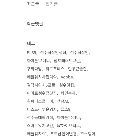
최근글
인기글
최근댓글
태그
PLS5
성수직장인점심
성수직장인
아이폰13미니
딥포레스트그린
구찌다방
워드프레스
한우큰솥집
애플워치사전예약
Adobe
갤럭시워치5프로
성수맛집
이마트성수점맛집
화면복제
슈퍼디스플레이
생성AI
티스토리부운영자
플스5
성수동대형카페
아이폰12미니
스마트워치고민
k8하이브리드
애플워치SE
포토샵언어변경
호스팅어