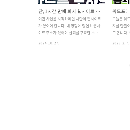
단, 1시간 만에 회사 웹사이트 만드는 노하우
어떤 사업을 시작하려면 나만의 웹사이트
오늘은 워드
가 있어야 합니다. 내 명함에 당연히 웹사
지를 만들어
이트 주소가 있어야 신뢰를 구축할 수 있
고 합니다.
겠죠! 제가 여러번 시행착오를 거치면서
려져 있지 
2024. 10. 27.
2023. 2. 7.
저는 이번에 위탁판매 관련 나만의 웹사
40% 이
이트를 구축해 보기로 했습니다. 다른 좋
만큼 유명합
은 방법도 많겠지만, 제가 시작할 때 가장
면 워드프레스
효율적이고 가격 메리트가 좋은 방식으로
의 자유 오
검색해서 했기 때문에 아래 방법을 추천
리 시스템이
드립니다. 간단한 프로세스는 다음과 같
리면 웹사이
습니다.1. 도메인(URL) 구매하기 - 호스
여러 사람
팅 KR 이라는 국내 웹호스팅 사이트에서
틀인 템플릿
"kproduct.co.kr"이라는 도메인(URL)
결해서 사용
을 9,800원에 구매했습니다.(부가세 제
하는 집합체
외) - 구매 방법은 매우 간단합니다. 호스
직접 웹사
팅 케이알에 회원 가입 후 온라인 쇼핑하
뛰어난 개발