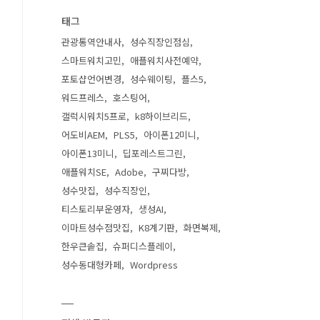
태그
관광통역안내사
성수직장인점심
스마트워치고민
애플워치사전예약
포토샵언어변경
성수웨이팅
플스5
워드프레스
호스팅어
갤럭시워치5프로
k8하이브리드
어도비AEM
PLS5
아이폰12미니
아이폰13미니
딥포레스트그린
애플워치SE
Adobe
구찌다방
성수맛집
성수직장인
티스토리부운영자
생성AI
이마트성수점맛집
K8계기판
화면복제
한우큰솥집
슈퍼디스플레이
성수동대형카페
Wordpress