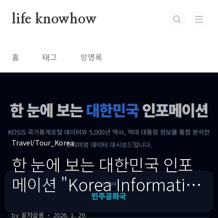
본문 바로가기
life knowhow
홈
태그
방명록
Travel/Tour_Korea
한 눈에 보는 대한민국 인포
메이션 "Korea Information
at a Glance" [KO/EN]
by 꽃차살롱
2026. 1. 29.