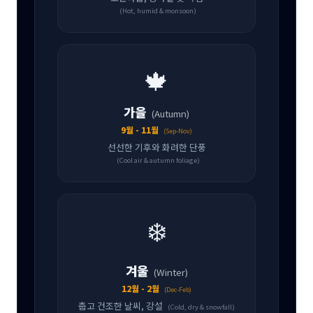
(Hot, humid & monsoon)
🍁
가을
(Autumn)
9월 - 11월
(Sep-Nov)
선선한 기후와 화려한 단풍
(Cool air & autumn foliage)
❄️
겨울
(Winter)
12월 - 2월
(Dec-Feb)
춥고 건조한 날씨, 강설
(Cold, dry & snowfall)