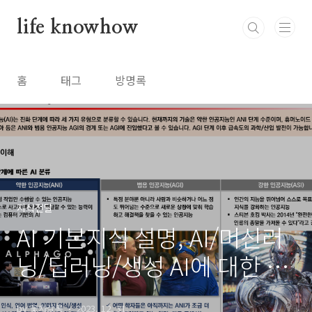
본문 바로가기
life knowhow
홈
태그
방명록
지식전달
AI 기본지식 설명, AI/머신러
닝/딥러닝/생성 AI에 대한 이
해(Understanding AI)
by 꽃차살롱
2023. 12. 31.