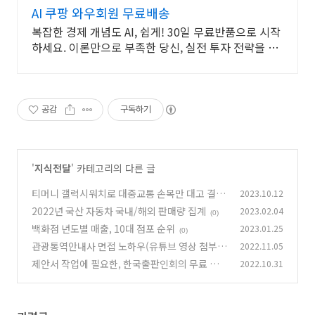
AI 쿠팡 와우회원 무료배송
복잡한 경제 개념도 AI, 쉽게! 30일 무료반품으로 시작
하세요. 이론만으로 부족한 당신, 실전 투자 전략을 쿠
팡에서 바로 만나보세요.
공감
구독하기
'
지식전달
' 카테고리의 다른 글
티머니 갤럭시워치로 대중교통 손목만 대고 결제
2023.10.12
하는 법
2022년 국산 자동차 국내/해외 판매량 집계
2023.02.04
(0)
(0)
백화점 년도별 매출, 10대 점포 순위
2023.01.25
(0)
관광통역안내사 면접 노하우(유튜브 영상 첨부)
2022.11.05
제안서 작업에 필요한, 한국출판인회의 무료 폰
2022.10.31
(0)
트 「KoPub」다운로드 방법
(0)