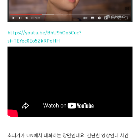
https://youtu.be/BhU9hOo5Cuc?
si=TEYec0Eo5ZkRPeHH
소피가가 UN에서 대화하는 장면인데요. 간단한 영상인데 시간