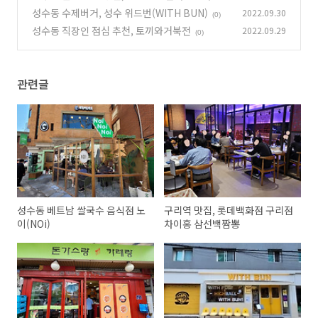
랑
성수동 수제버거, 성수 위드번(WITH BUN)
2022.09.30
(0)
(0)
성수동 직장인 점심 추천, 토끼와거북전
2022.09.29
(0)
관련글
성수동 베트남 쌀국수 음식점 노
구리역 맛집, 롯데백화점 구리점
이(NOi)
차이홍 삼선백짬뽕