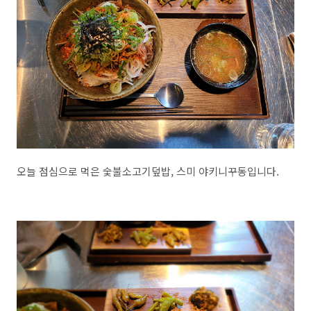
오늘 점심으로 먹은 숯불소고기덮밥, 스미 야키니꾸동입니다.