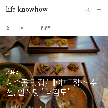
본문 바로가기
life knowhow
홈
태그
방명록
맛집추천
성수동 맛집/데이트 장소 추
천, 일식당 "호감도"
by 꽃차살롱
2022. 10. 6.