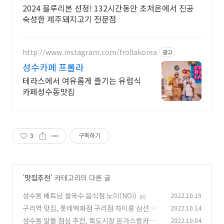
2024 블루리본 선정! 132시간동안 초저온에서 진공
숙성한 제주돼지고기 전문점
http://www.instagram.com/frollakorea
광고
성수카페 프롤라
테라스에서 여유롭게 즐기는 유럽식
카페성수동맛집
3
구독하기
'
맛집추천
' 카테고리의 다른 글
성수동 베트남 쌀국수 음식점 노이(NOi)
2022.10.19
(0)
구리역 맛집, 롯데백화점 구리점 차이홍 삼선백
2022.10.14
짬뽕
성수동 알뜰 점심 추천, 뚝도시장 돈가스랑카레
2022.10.04
(0)