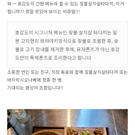
와~~ 호감도의 간판 메뉴라 할 수 있는 짚불살치살타다끼, 이거
뭡니까?? 정말 맛있어 보이는 비쥬얼!!!
호감도의 시그니처 메뉴인 짚불 살치살 타다끼는 일
본 고치현의 와라야키방식으로 짚불로 초벌한 후, 숯
불로 고기 잡내를 제거한 후에, 유자폰즈가 아닌 호감
도만의 특제폰즈로 조리한다고 합니다
소중한 연인 또는 친구, 직장 동료와 함께 짚불살치살타다끼 또는
바지락시오나베에 정종 한 병.
기대되는 환상의 조합입니다!!