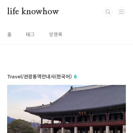
본문 바로가기
life knowhow
홈
태그
방명록
Travel/관광통역안내사(한국어)
6