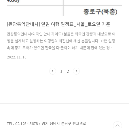
[관광통역안내사] 일일 여행 일정표_서울_토요일 기준
관광통역안내사(외국인 안내 가이드) 분들은 외국인 관광객 대상으로 여
행을 설계하고 실행하는 여행업의 최전선에 계신 분들입니다. 바쁜 일정
속에 장기 투어가 있으면 전국을 다 돌아야 하기 때문에 집에 있는 경우
보다 밖에 있는 경우가 많은데요. 제가 아는 가이드도 불어로 투어를 하
2022. 11. 16.
는데, 최근 두 달간 단 하루를 쉬었다고 합니다. 물론 낙엽을 긁어모으는
긁개처럼 수입은 많지만, 여간 피곤한 일이 아니라고 합니다. 저는 주말
1
2
에 하루만 못 쉬어도 피곤한데 전업 가이드님들은 얼마나 피곤하시겠습
니까? 저는 2017년도에 관광통역안내사 영어 자격증 시험을 치뤘는데
요. 벌써 5년이 지났네요. 그동안 관광업계 분들을 알게돼서 정말 좋았
고, 관광통역안내사 자격증처럼 인맥도 좋아지고, 그만큼 견문도 넓어지
는 국가공인자격증이 ..
TEL. 02.1234.5678 / 경기 성남시 분당구 판교역로