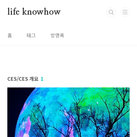
본문 바로가기
life knowhow
홈
태그
방명록
CES/CES 개요
1