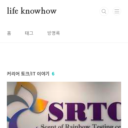
본문 바로가기
life knowhow
홈
태그
방명록
커리어 토크/IT 이야기
6