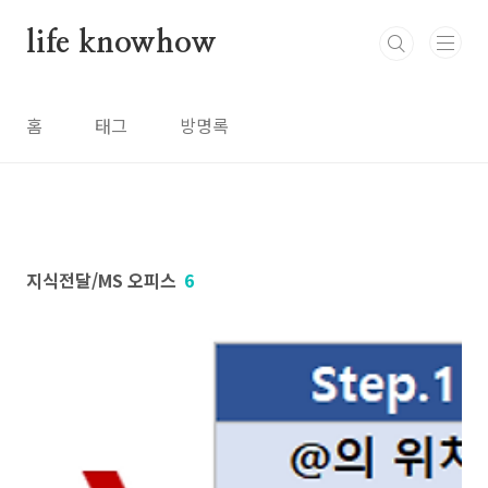
본문 바로가기
life knowhow
홈
태그
방명록
지식전달/MS 오피스
6