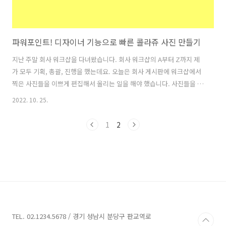
파워포인트! 디자이너 기능으로 빠른 콜라쥬 사진 만들기
지난 주말 회사 워크샵을 다녀왔습니다. 회사 워크샵의 A부터 Z까지 제
가 모두 기획, 총괄, 진행을 했는데요. 오늘은 회사 게시판에 워크샵에서
찍은 사진들을 이쁘게 편집해서 올리는 일을 해야 했습니다. 사진들을 예
쁘게 편집하고 레이아웃에 앉혀야 시각적인 효과가 두드러지잖아요. 손
2022. 10. 25.
에 익숙한 파워포인트를 켜고 사진들을 배치해 봤습니다. 어라!! 언제 이
기능이 생겼는지 모르겠지만, 아래 이미지들처럼 사진들이 콜라쥬 되는
1
2
겁니다. 그것도 너무고 손쉽고, 퀄리티도 있어보이는 형태로 말이죠. 원
래 파워포인트에서 사진을 배치할 때 레이아웃도 직접 짜고, 시간을 한참
들여서 이미지를 가공해야 하는데 파워포인트 디자이너 기능, 디자인 아
이디어를 이용하니 기본적인 콜라쥬 작업을 하는데 3초도 안걸리는 겁니
다. 와~~ 핸..
TEL. 02.1234.5678 / 경기 성남시 분당구 판교역로