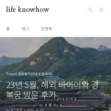
본문 바로가기
life knowhow
홈
태그
방명록
Travel/관광통역안내사(한국어)
23년 5월, 해외 바이어와 경
복궁 방문 후기
by 꽃차살롱
2023. 6. 24.