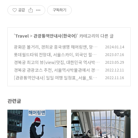
공감
구독하기
'
Travel
>
관광통역안내사(한국어)
' 카테고리의 다른 글
광화문 볼거리, 경희궁 흥국생명 해머링맨, 망치
2024.01.14
맨, 망치든 거인
롯데월드타워 전망대, 서울스카이, 외국인 필수
2023.07.16
(1)
관광코스
경복궁 최고의 뷰(view)맛집, 대한민국 역사박물
2023.05.29
(0)
관
경복궁 관광코스 추천, 서울역사박물관에서 경복
2022.12.11
(0)
궁
[관광통역안내사] 일일 여행 일정표_서울_토요
2022.11.16
(0)
일 기준
(0)
관련글