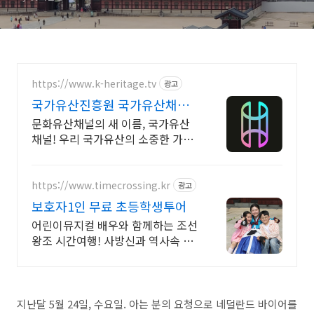
https://www.k-heritage.tv
광고
국가유산진흥원 국가유산채널
한국의 세계유산 영상
문화유산채널의 새 이름, 국가유산
채널! 우리 국가유산의 소중한 가치
를 전합니다
https://www.timecrossing.kr
광고
보호자1인 무료 초등학생투어
어린이뮤지컬 배우와 함께하는 조선
왕조 시간여행! 사방신과 역사속 인
물이 되어봐요!
지난달 5월 24일, 수요일. 아는 분의 요청으로 네덜란드 바이어를